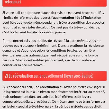
référence)
Si votre bail contient une clause de révision (souvent basée sur l'IRL,
l'indice de référence des loyers),
l'augmentation liée à l'indexation
peut être appliquée même pendant la trêve, à condition de respecter
le contrat et les règles de calcul. Ce n'est pas «la trêve» qui décide,
c'est la
clause
et la
date de révision prévue
.
Point concret : si vous oubliez de réviser à la date prévue, vous ne
pouvez pas «rattraper» indéfiniment. Dans la pratique, la révision se
demande et s'applique selon les conditions légales, et l'arriéré
éventuel n'est pas automatiquement récupérable sur une longue
période. Mieux vaut notifier proprement, avec le bon indice, et
conserver la preuve d'envoi.
2) La réévaluation au renouvellement (loyer sous-évalué)
À l'échéance du bail, une
réévaluation du loyer
peut être envisagée si
le logement est loué à un niveau manifestement inférieur au marché,
mais uniquement dans un cadre strict (références de loyers
comparables, délais, procédure). Ce mécanisme ne se transforme pas
en levier «spécial trêve hivernale» : la période n'ajoute pas de droit,