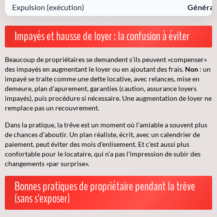
Expulsion (exécution)
Général
Impayés et hausse de loyer : la confusion à éviter
Beaucoup de propriétaires se demandent s'ils peuvent «compenser»
des impayés en augmentant le loyer ou en ajoutant des frais.
Non
: un
impayé se traite comme une dette locative, avec relances, mise en
demeure, plan d'apurement, garanties (caution, assurance loyers
impayés), puis procédure si nécessaire. Une augmentation de loyer ne
remplace pas un recouvrement.
Dans la pratique, la trêve est un moment où l'amiable a souvent plus
de chances d'aboutir. Un plan réaliste, écrit, avec un calendrier de
paiement, peut éviter des mois d'enlisement.
Et c'est aussi plus
confortable pour le locataire
, qui n'a pas l'impression de subir des
changements «par surprise».
Bonnes pratiques de propriétaire pendant la trêve
(sans s'exposer)