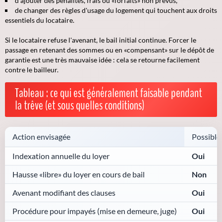
d'ajouter des pénalités, frais ou «forfaits» non prévus,
de changer des règles d'usage du logement qui touchent aux droits
essentiels du locataire.
Si le locataire refuse l'avenant, le bail initial continue. Forcer le
passage en retenant des sommes ou en «compensant» sur le dépôt de
garantie est une très mauvaise idée : cela se retourne facilement
contre le bailleur.
Tableau : ce qui est généralement faisable pendant
la trêve (et sous quelles conditions)
Action envisagée
Possible 
Indexation annuelle du loyer
Oui
Hausse «libre» du loyer en cours de bail
Non
Avenant modifiant des clauses
Oui
Procédure pour impayés (mise en demeure, juge)
Oui