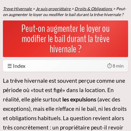
Treve Hivernale
>
Je suis propriétaire
>
Droits & Obligations
>
Peut-
on augmenter le loyer ou modifier le bail durant la trêve hivernale ?
Peut-on augmenter le loyer ou
modifier le bail durant la trêve
hivernale ?
☰ Index
⏱️ 8 min
La trêve hivernale est souvent perçue comme une
période où «tout est figé» dans la location. En
réalité, elle gèle surtout
les expulsions
(avec des
exceptions), mais elle n'efface ni le bail, ni les droits
et obligations habituels. La question revient alors
très concrètement : un propriétaire peut-il revoir