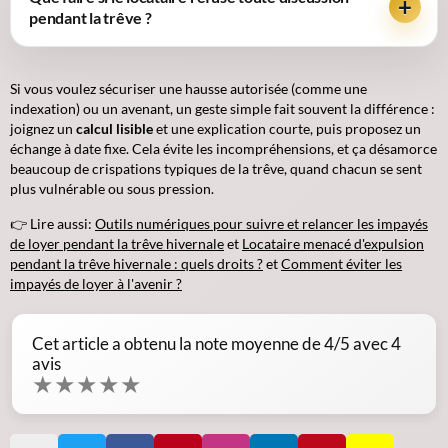
pendant la trêve ?
Si vous voulez sécuriser une hausse autorisée (comme une
indexation) ou un avenant, un geste simple fait souvent la différence :
joignez un
calcul lisible
et une explication courte, puis proposez un
échange à date fixe. Cela évite les incompréhensions, et ça désamorce
beaucoup de crispations typiques de la trêve, quand chacun se sent
plus vulnérable ou sous pression.
👉 Lire aussi:
Outils numériques pour suivre et relancer les impayés
de loyer pendant la trêve hivernale
et
Locataire menacé d'expulsion
pendant la trêve hivernale : quels droits ?
et
Comment éviter les
impayés de loyer à l'avenir ?
Cet article a obtenu la note moyenne de
4
/5 avec
4
avis
★
★
★
★
★