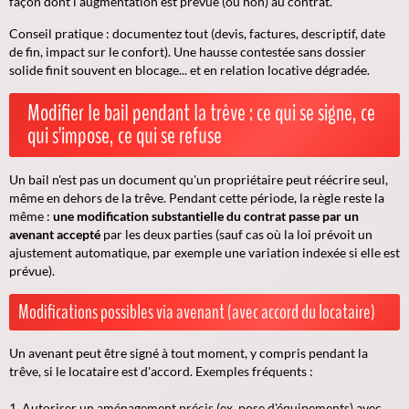
façon dont l'augmentation est prévue (ou non) au contrat.
Conseil pratique : documentez tout (devis, factures, descriptif, date
de fin, impact sur le confort). Une hausse contestée sans dossier
solide finit souvent en blocage... et en relation locative dégradée.
Modifier le bail pendant la trêve : ce qui se signe, ce
qui s'impose, ce qui se refuse
Un bail n'est pas un document qu'un propriétaire peut réécrire seul,
même en dehors de la trêve. Pendant cette période, la règle reste la
même :
une modification substantielle du contrat passe par un
avenant accepté
par les deux parties (sauf cas où la loi prévoit un
ajustement automatique, par exemple une variation indexée si elle est
prévue).
Modifications possibles via avenant (avec accord du locataire)
Un avenant peut être signé à tout moment, y compris pendant la
trêve, si le locataire est d'accord. Exemples fréquents :
Autoriser un aménagement précis (ex. pose d'équipements) avec