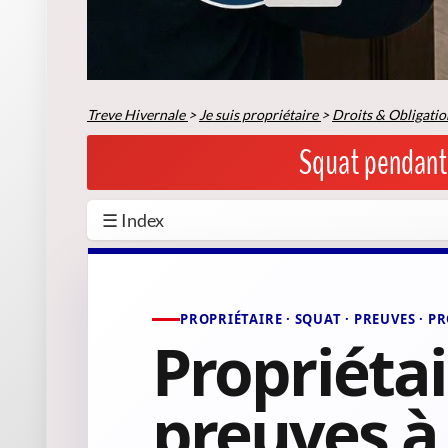
Treve Hivernale
>
Je suis propriétaire
>
Droits & Obligatio
Squat pendant l
☰ Index
PROPRIÉTAIRE · SQUAT · PREUVES · 
Propriétai
preuves à