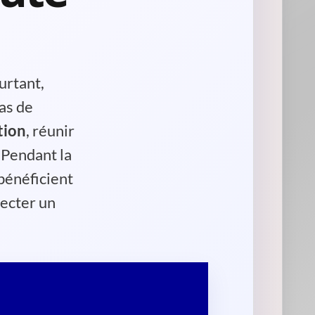
urtant,
pas de
tion
, réunir
. Pendant la
bénéficient
pecter un