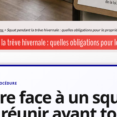
ns
>
Squat pendant la trêve hivernale : quelles obligations pour le proprié
a trêve hivernale : quelles obligations pour l
PROCÉDURE
re face à un squ
 réunir avant t