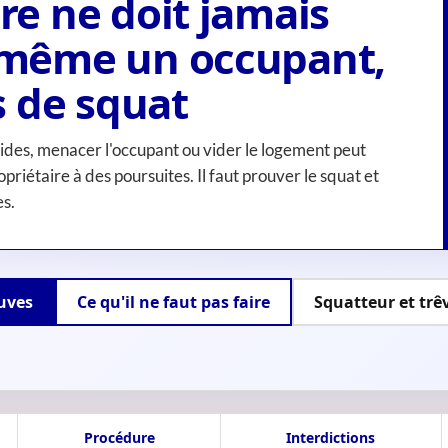
re ne doit jamais
i-même un occupant,
 de squat
uides, menacer l'occupant ou vider le logement peut
ropriétaire à des poursuites. Il faut prouver le squat et
es.
euves
Ce qu'il ne faut pas faire
Squatteur et trê
Procédure
Interdictions