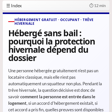
☰ Index
⏱️ 12 min
HÉBERGEMENT GRATUIT · OCCUPANT · TRÊVE
HIVERNALE
Hébergé sans bail :
pourquoi la protection
hivernale dépend du
dossier
Une personne hébergée gratuitement n'est pas un
locataire classique, mais elle n'est pas
automatiquement un squatteur non plus. Pendant la
trêve hivernale, la question décisive est donc de
savoir
comment la personne est entrée dans le
logement
, si un accord d'hébergement existait, si
cet accord a pris fin, quelles preuves sont disponibles