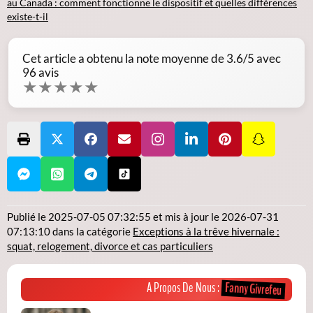
au Canada : comment fonctionne le dispositif et quelles différences
existe-t-il
Cet article a obtenu la note moyenne de
3.6
/5 avec
96
avis
★
★
★
★
★
Publié le
2025-07-05 07:32:55
et mis à jour le
2026-07-31
07:13:10
dans la catégorie
Exceptions à la trêve hivernale :
squat, relogement, divorce et cas particuliers
Fanny Givrefeu
A Propos De Nous :