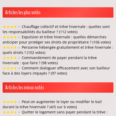
Articles les plus votés
★
★
★
★
★
Chauffage collectif et trêve hivernale : quelles sont
les responsabilités du bailleur ? (112 votes)
★
★
★
★
★
Expulsion et trêve hivernale : quelles démarches
anticiper pour protéger ses droits de propriétaire ? (106 votes)
★
★
★
★
★
Personne hébergée gratuitement et trêve hivernale :
quels droits ? (102 votes)
★
★
★
★
★
Commandement de payer pendant la trêve
hivernale : que faire ? (98 votes)
★
★
★
★
★
Comment dialoguer efficacement avec son bailleur
face à des loyers impayés ? (97 votes)
Articles les mieux notés
★
★
★
★
★
Peut-on augmenter le loyer ou modifier le bail
durant la trêve hivernale ? (4/5 sur 6 votes)
★
★
★
★
★
Quitter le logement sans payer pendant la trêve :