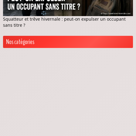
Squatteur et trêve hivernale : peut-on expulser un occupant
sans titre ?
Nos catégories
Actualités trêve hivernale
Exceptions trêve hivernale
Je suis locataire
Aides et recours pour locataires
Droits & Protections
Je suis propriétaire
Droits & Obligations
Solutions & Démarches
Loyers impayés pendant la trêve hivernale