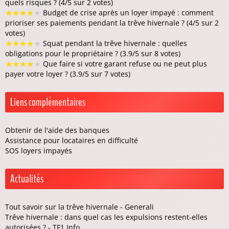
quels risques ? (4/5 sur 2 votes)
★
★
★
★
★
Budget de crise après un loyer impayé : comment
prioriser ses paiements pendant la trêve hivernale ? (4/5 sur 2
votes)
★
★
★
★
★
Squat pendant la trêve hivernale : quelles
obligations pour le propriétaire ? (3.9/5 sur 8 votes)
★
★
★
★
★
Que faire si votre garant refuse ou ne peut plus
payer votre loyer ? (3.9/5 sur 7 votes)
Liens complémentaires
Obtenir de l'aide des banques
Assistance pour locataires en difficulté
SOS loyers impayés
Actualités
Tout savoir sur la trêve hivernale - Generali
Trêve hivernale : dans quel cas les expulsions restent-elles
autorisées ? - TF1 Info