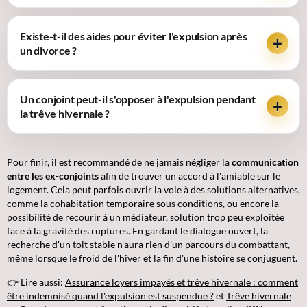
Existe-t-il des aides pour éviter l'expulsion après
un divorce ?
Un conjoint peut-il s'opposer à l'expulsion pendant
la trêve hivernale ?
Pour finir, il est recommandé de ne jamais négliger la
communication
entre les ex-conjoints
afin de trouver un accord à l'amiable sur le
logement. Cela peut parfois ouvrir la voie à des solutions alternatives,
comme la
cohabitation temporaire
sous conditions, ou encore la
possibilité de recourir à un médiateur, solution trop peu exploitée
face à la gravité des ruptures. En gardant le dialogue ouvert, la
recherche d'un toit stable n'aura rien d'un parcours du combattant,
même lorsque le froid de l'hiver et la fin d'une histoire se conjuguent.
👉 Lire aussi:
Assurance loyers impayés et trêve hivernale : comment
être indemnisé quand l'expulsion est suspendue ?
et
Trêve hivernale