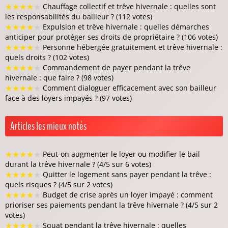
★
★
★
★
★
Chauffage collectif et trêve hivernale : quelles sont
les responsabilités du bailleur ? (112 votes)
★
★
★
★
★
Expulsion et trêve hivernale : quelles démarches
anticiper pour protéger ses droits de propriétaire ? (106 votes)
★
★
★
★
★
Personne hébergée gratuitement et trêve hivernale :
quels droits ? (102 votes)
★
★
★
★
★
Commandement de payer pendant la trêve
hivernale : que faire ? (98 votes)
★
★
★
★
★
Comment dialoguer efficacement avec son bailleur
face à des loyers impayés ? (97 votes)
Articles les mieux notés
★
★
★
★
★
Peut-on augmenter le loyer ou modifier le bail
durant la trêve hivernale ? (4/5 sur 6 votes)
★
★
★
★
★
Quitter le logement sans payer pendant la trêve :
quels risques ? (4/5 sur 2 votes)
★
★
★
★
★
Budget de crise après un loyer impayé : comment
prioriser ses paiements pendant la trêve hivernale ? (4/5 sur 2
votes)
★
★
★
★
★
Squat pendant la trêve hivernale : quelles