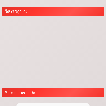
Nos catégories
Actualités trêve hivernale
Exceptions trêve hivernale
Je suis locataire
Aides et recours pour locataires
Droits & Protections
Je suis propriétaire
Droits & Obligations
Solutions & Démarches
Loyers impayés pendant la trêve hivernale
Moteur de recherche