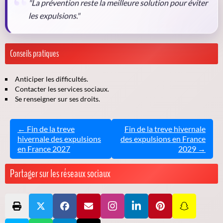
"La prévention reste la meilleure solution pour éviter
les expulsions."
Conseils pratiques
Anticiper les difficultés.
Contacter les services sociaux.
Se renseigner sur ses droits.
← Fin de la treve
Fin de la treve hivernale
hivernale des expulsions
des expulsions en France
en France 2027
2029 →
Partager sur les réseaux sociaux