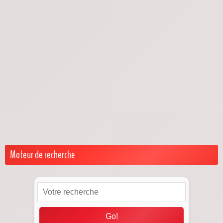
Actualités trêve hivernale
Exceptions trêve hivernale
Je suis locataire
Aides et recours pour locataires
Droits & Protections
Je suis propriétaire
Droits & Obligations
Solutions & Démarches
Loyers impayés pendant la trêve hivernale
Moteur de recherche
Go!