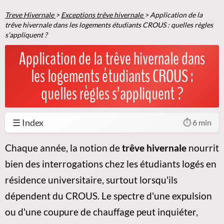
Treve Hivernale
>
Exceptions trêve hivernale
>
Application de la
trêve hivernale dans les logements étudiants CROUS : quelles règles
s’appliquent ?
Application de la trêve hivernale dans
les logements étudiants CROUS :
quelles règles s’appliquent ?
☰ Index
⏱️ 6 min
Chaque année, la notion de
trêve hivernale
nourrit
bien des interrogations chez les étudiants logés en
résidence universitaire, surtout lorsqu'ils
dépendent du CROUS. Le spectre d'une expulsion
ou d'une coupure de chauffage peut inquiéter,