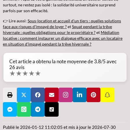
surtout, ne restez pas isolé : la solidarité universitaire surprend
parfois par son efficacité.
👉 Lire aussi:
Sous-location et accueil d'un tiers : quelles solutions
face aux risques d'impayé de loyer ?
et
Squat pendant la trêve
hivernale : quelles obligations pour le propriétaire ?
et
Médiation
locative : comment instaurer un dialogue efficace avec un locataire
en situation d'impayé pendant la trêve hivernale ?
Cet article a obtenu la note moyenne de
3.8
/5 avec
26
avis
★
★
★
★
★
Publié le
2026-01-12 11:02:05
et mis à jour le
2026-07-30